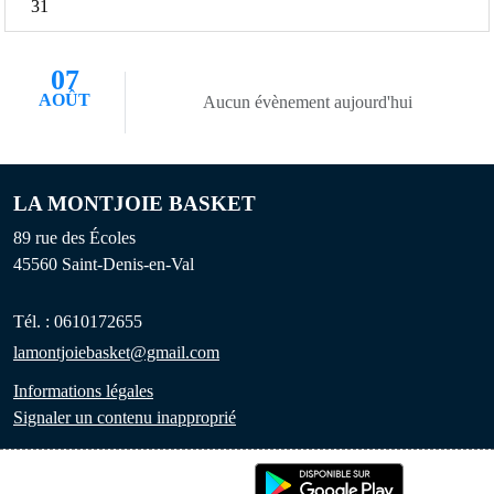
31
07
AOÛT
Aucun évènement aujourd'hui
LA MONTJOIE BASKET
89 rue des Écoles
45560
Saint-Denis-en-Val
Tél. :
0610172655
lamontjoiebasket@gmail.com
Informations légales
Signaler un contenu inapproprié