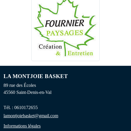
LA MONTJOIE BASKET
89 rue des Écoles
45560
Saint-Denis-en-Val
Tél. :
0610172655
lamontjoiebasket@gmail.com
Informations légales