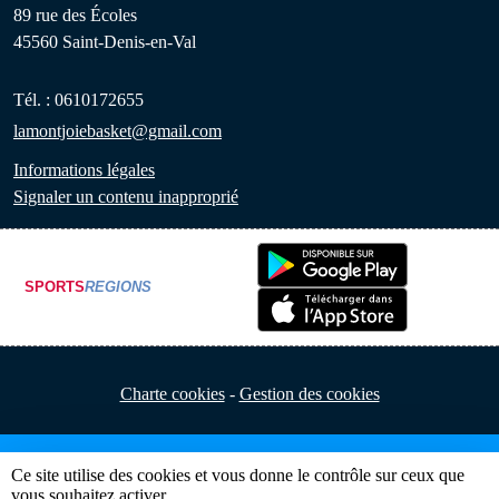
89 rue des Écoles
45560
Saint-Denis-en-Val
Tél. :
0610172655
lamontjoiebasket@gmail.com
Informations légales
Signaler un contenu inapproprié
SPORTS
REGIONS
Charte cookies
Gestion des cookies
Ce site utilise des cookies et vous donne le contrôle sur ceux que
vous souhaitez activer