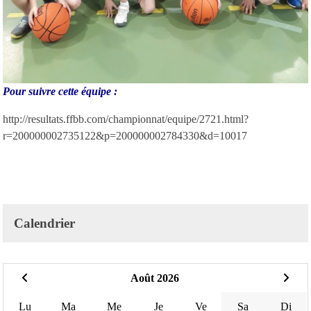
Pour suivre cette équipe :
http://resultats.ffbb.com/championnat/equipe/2721.html?
r=200000002735122&p=200000002784330&d=10017
Calendrier
Août 2026
Lu
Ma
Me
Je
Ve
Sa
Di