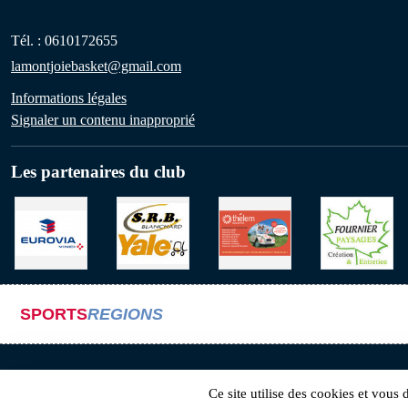
Tél. :
0610172655
lamontjoiebasket@gmail.com
Informations légales
Signaler un contenu inapproprié
Les partenaires du club
SPORTS
REGIONS
Ce site utilise des cookies et vous