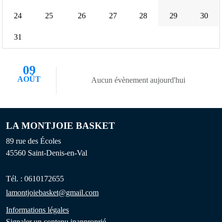
24
25
26
27
28
29
30
31
09
AOÛT
Aucun évènement aujourd'hui
LA MONTJOIE BASKET
89 rue des Écoles
45560
Saint-Denis-en-Val
Tél. :
0610172655
lamontjoiebasket@gmail.com
Informations légales
Signaler un contenu inapproprié