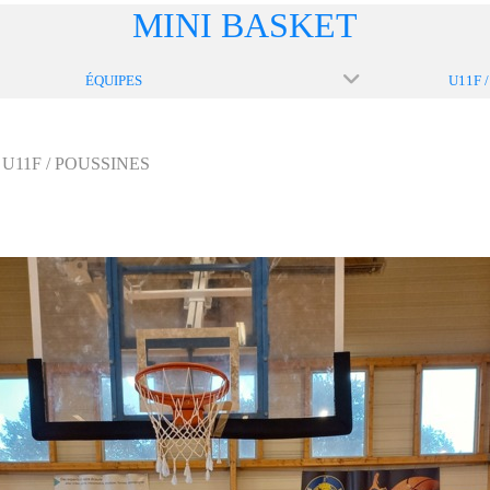
MINI BASKET
ÉQUIPES
U11F / POUSSINES