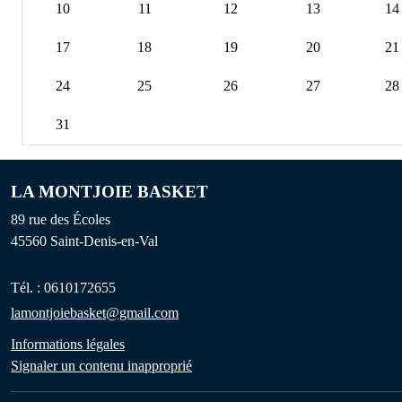
10
11
12
13
14
17
18
19
20
21
24
25
26
27
28
31
LA MONTJOIE BASKET
89 rue des Écoles
45560
Saint-Denis-en-Val
Tél. :
0610172655
lamontjoiebasket@gmail.com
Informations légales
Signaler un contenu inapproprié