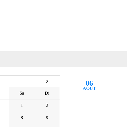
06
AOÛT
Sa
Di
1
2
8
9