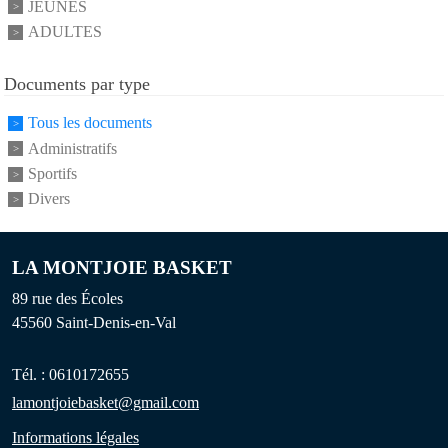
JEUNES
ADULTES
Documents par type
Tous les documents
Administratifs
Sportifs
Divers
LA MONTJOIE BASKET
89 rue des Écoles
45560
Saint-Denis-en-Val
Tél. :
0610172655
lamontjoiebasket@gmail.com
Informations légales