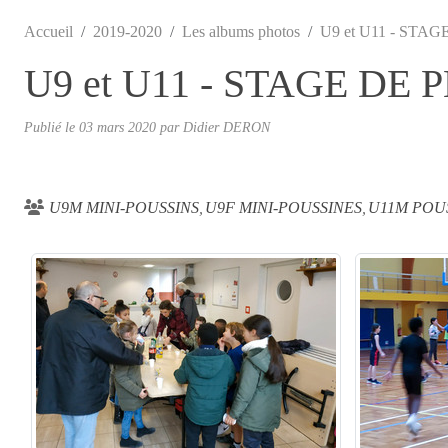
Accueil
2019-2020
Les albums photos
U9 et U11 - ST
U9 et U11 - STAGE D
Publié le
03 mars 2020
par
Didier DERON
U9M MINI-POUSSINS
U9F MINI-POUSSINES
U11M POU